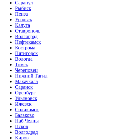
Сарапул
Рыбиск
Пенза
Уральск
Калуга
Ставрополь
Волгоград
Нефтекамск
Кострома
Пятигорск
Вологда
Томск
Череповец
Нижний Тагил
Махачкала
Саранск
Оренбург
Ульяновск
Ижевск
Соликамск
Балаково
Наб.Челны
Псков
Волгодрад
Киров