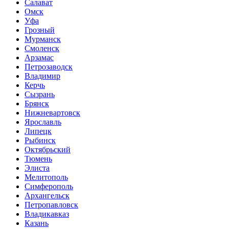
Салават
Омск
Уфа
Грозный
Мурманск
Смоленск
Арзамас
Петрозаводск
Владимир
Керчь
Сызрань
Брянск
Нижневартовск
Ярославль
Липецк
Рыбинск
Октябрьский
Тюмень
Элиста
Мелитополь
Симферополь
Архангельск
Петропавловск
Владикавказ
Казань